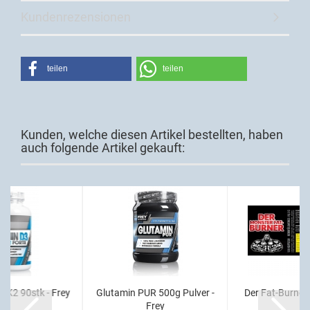
Kundenrezensionen
teilen
teilen
Kunden, welche diesen Artikel bestellten, haben
auch folgende Artikel gekauft:
+ K2 90stk - Frey
Glutamin PUR 500g Pulver -
Der Fat-Burner
Frey