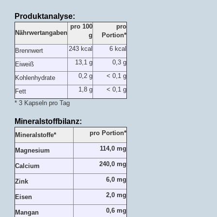
Produktanalyse:
pro 100
pro
Nährwertangaben
g
Portion*
243 kcal
6 kcal
Brennwert
13,1 g
0,3 g
Eiweiß
0,2 g
< 0,1 g
Kohlenhydrate
1,8 g
< 0,1 g
Fett
* 3 Kapseln pro Tag
Mineralstoffbilanz:
pro Portion*
Mineralstoffe*
114,0 mg
Magnesium
240,0 mg
Calcium
6,0 mg
Zink
2,0 mg
Eisen
0,6 mg
Mangan