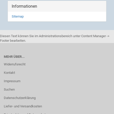
Informationen
Sitemap
Diesen Text können Sie im Administrationsbereich unter Content Manager ->
Footer bearbeiten.
MEHR ÜBER...
Widerrufsrecht
Kontakt
Impressum
Suchen
Datenschutzerklärung
Liefer- und Versandkosten